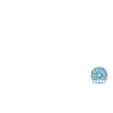
随着时间推移，在这样的文化氛围下成长起来的新一
代球员，将会更加懂得如何去面对压力并追求胜利，
从而形成一种良性的循环。这也是为何许多人认为，
一个优秀控卫不仅仅取决于个人能力，更关乎其对整
个团队生态环境的重要贡献。
4、与邓肯相比之处
马特·邦纳将迈克·康利来与蒂姆·邓肯进行比较，引发
了一些篮球迷们热烈讨论。两者虽然位置不同，但在
领导风格上却有很多相似之处。他们都是低调但又极
具威望的人物，总是在关键时刻挺身而出，为球队做
出贡献，而不是过多强调个人荣耀。
同时，两位球员都拥有超高篮球智商，无论是在场上