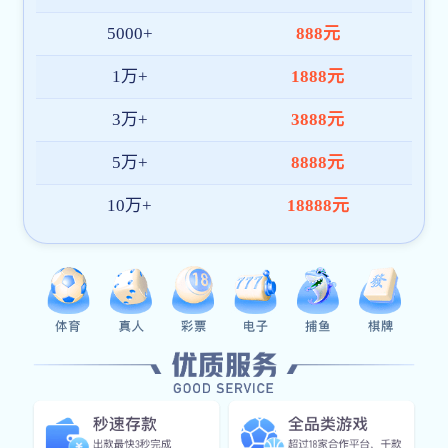
造机会。无论是在比赛的重要时刻还是面对强敌时，
康利总能保持冷静，这种心理素质正是他成为顶级控
卫的重要原因之一。
此外，康利在防守端也展现了极高的水准。他不仅能
有效限制对方主力控卫，还能通过积极的防守帮助球
队转化攻防。这种全方位的发展，使得他在场上成为
了一名不可或缺的重要角色，为球队提供了可靠性和
稳定性。
更值得一提的是，康利虽然身材不高，但他的速度和
灵活性弥补了这一点，让他能够快速适应不同类型的
比赛节奏。这种稳定而全面的表现，使得他赢得了教
练和队友们的一致认可，也进一步印证了邦纳对他的
赞誉。