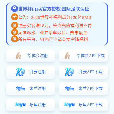
手机App
网页版
马特邦纳称赞康利为稳定控卫认为
其个性和领导力与邓肯相似
2026-06-05 00:33
69 次阅读
首页
/
体育热讯
在现代篮球中，控球后卫的角色愈发重要，他们不仅