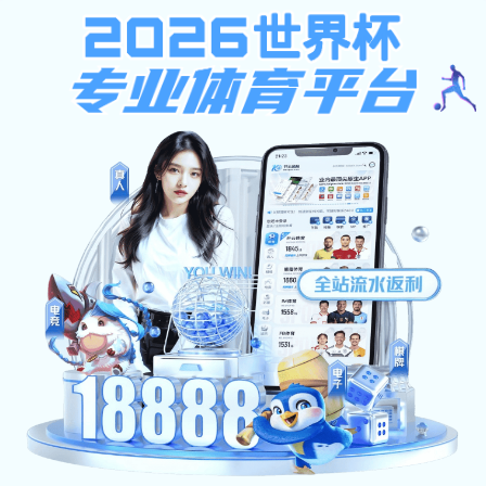
注册入口
意昂体育入口
APP与网页版入
口｜畅享全球体育赛事与数据
服务
欢迎访问
意昂体育入口
，提供全面覆盖足球、
篮球、电竞等项目的赛事资讯与数据内容， 支
持
APP下载
与
网页使用
，每日同步更新千场比
赛，聚焦热门体育内容， 助您轻松获取赛事动
态，掌握比赛节奏。