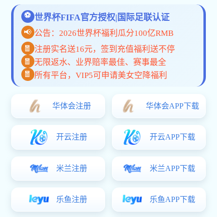
手机App
网页版
关于意昂体育入口
意昂体育入口是专注于体育赛事直播与互动体验的创新平台，致
力于为全球用户带来高速、安全与多样化的观赛服务体验，覆盖
多语种、多终端、多场景。