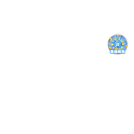
针对本场比赛带来的教训，北京队必须尽快调整心
态，以迎接后续赛季挑战。首先，加强内部团结是迫
切需要解决的问题。无论是胜利还是失败，都应该成
为激励彼此奋发向上的动力，而不是互相指责和埋
怨。
其次，在战术层面上，需要根据这次失利进行系统性
的反思，总结不足，并制定科学合理的新战略。例
如，引入更多适合当前阵容特点的新战术，使球队能
够更加灵活应变，以适应不同风格对手带来的挑战。
最后，重建信心尤为重要。只有当每位成员都充满信
念，相信自己的能力，并重视团队合作时，北京队才
能够逐渐走出阴霾，实现逆袭，为未来打下坚实基
础。