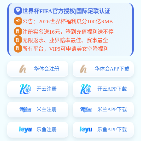
手机App
网页版
北京队未能有效限制奎因错失良机
失利令人遗憾应尽快调整心态
2026-06-28 01:22
43 次阅读
首页
/
体育热讯
在最近的一场比赛中，北京队未能有效限制奎因，导