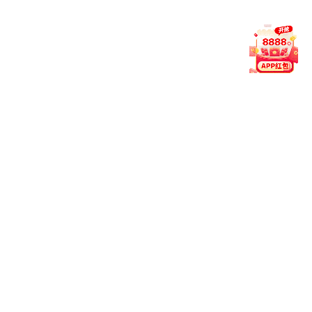
上一篇：
阿扎尔现场观战雷霆湖人赛后与阿…
下一篇：
英超争四大战白热化多队仅差一场
相关推荐文章