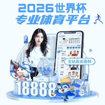
注册入口
意昂体育入口
APP与网页版入
口｜畅享全球体育赛事与数据
服务
欢迎访问
意昂体育入口
，提供全面覆盖足球、
篮球、电竞等项目的赛事资讯与数据内容， 支
持
APP下载
与
网页使用
，每日同步更新千场比
赛，聚焦热门体育内容， 助您轻松获取赛事动
态，掌握比赛节奏。