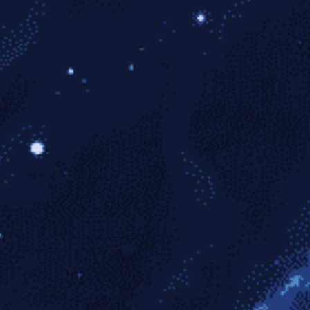
关键表现
刻展现了他的影响力。例如，在季后赛重要战役中，他凭借敏锐
刮目相看，也体现了他作为顶尖球员应有的风范。
楚了解场上的形势，并据此做出最佳决策。在压力之下依然能够
杰伦·布朗会特别提到这一点，因为这样的能力往往是决定比赛成
，才使得西蒙斯赢得了同侪和专家们一致好评。每当面对挑战，
为不可忽视的重要人物。
争者，他们之间也是互相学习、互相激励的重要伙伴。两人都处于
争关系促进他们共同成长，也推动各自所在球队的发展。
动频繁，每次交流都会给彼此带来新的灵感和动力。这种积极向