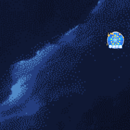
判断和迅捷反应成功扭转局势，为球队赢得
保持冷静，从容不迫地处理复杂局面，这让
败的重要因素。
他都能站出来，这份责任感和勇气让人敬
各自职业生涯最巅峰阶段，相互之间通过切
上的氛围，是推动他们持续进步的重要因素