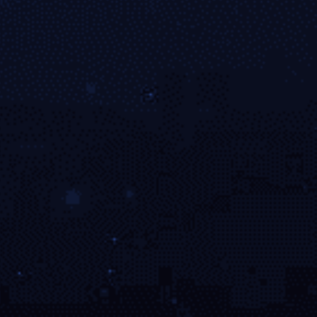
青年军展现出了惊人的实力，他们在一...
换主帅土帅
为了各大球队关注的焦点。在这一...
联系我们
快速导航
莞市南城区鸿福路66号
App下载
关于我们
upport@mtputuo.com
隐私政策
用户协议
网站地图