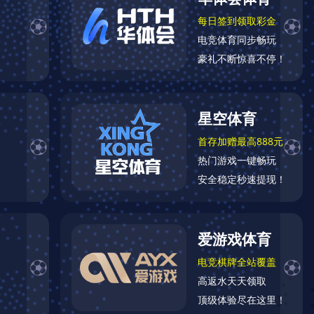
首页
/
体育热讯
，对于西蒙斯的攻防能力给予了高度评价，
兼备，接着分析他的团队精神，再者讨论他
入地理解杰伦·布朗对西蒙斯深厚敬意的原
球视野，还具备强大的突破能力，可以轻松