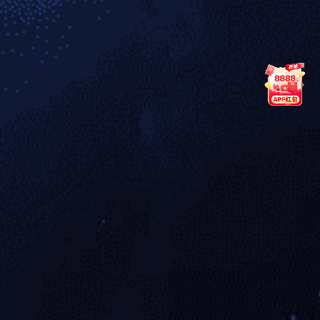
性。
部分。不论未来如何发展，他们之间建立起
防御兼具，到无私奉献精神，再到临场表现
与支持。
越过程中保持谦逊、团结合作，实现更高目