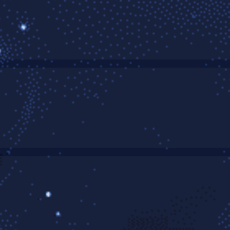
力超乎想象表达深厚敬意
引起了广泛关注。杰伦·布朗，这位波士顿凯尔特人的明星球员
详细探讨杰伦·布朗为何会如此赞赏西蒙斯：首先是西蒙斯的攻防
员如何在各自的位置上互相激励。通过这些内容，我们能够更加深
守两端都展现出非凡的才能。在进攻方面，他不仅拥有出色的传
锐判断，为队友创造机会，这是其他球员难以匹敌的。