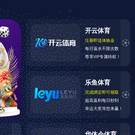
注册入口
育赛事与数据服务
 支持
APP下载
与
网页使用
，每日同步
掌握比赛节奏。