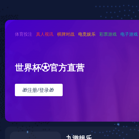
意昂体育入口
A
欢迎访问
意昂体育入口
，提供全面覆
更新千场比赛