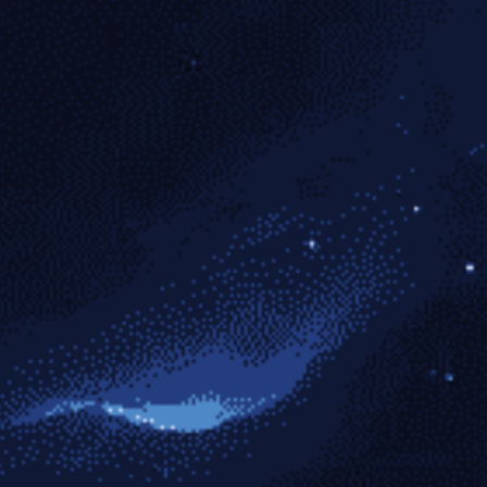
之一。因此，当杰伦·布朗表达对西蒙斯
最终，两位年轻天才将在未来继续为篮球
来的深厚友谊将永远铭刻于心，也将在新
总结：
综上所述，通过多角度分析，我们可以更
及双方互动，他们之间存在着一种独特而
未来，两位优秀运动员必将在各自领域继
标，共同推动体育事业的发展与繁荣！