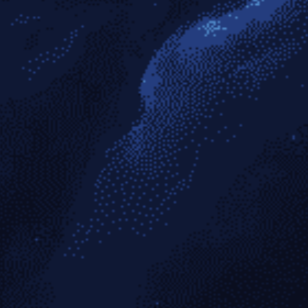
敬意时，不仅是在表扬他的实力，更是在承认这种合作共赢的重要
事业贡献力量，而这样的竞技情谊也将成为他们人生旅途中的一
一代运动员心中留下深远影响。
清晰地看到杰伦·布朗对于西蒙斯由衷赞赏背后的原因。从攻击与
深厚的关系，这不仅仅基于篮球技巧，更是一种价值观上的共鸣
续发光发热，同时也希望更多的人能够以他们为榜样，在追求卓