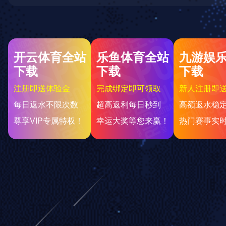
与此同时，西蒙斯在防守端也表现得极为
能很好地协助队友，有效地限制对方核心
正因如此，当杰伦·布朗称赞西蒙斯时，
为珍贵，让人们感受到他超越常人的实力
2、西蒙斯的团队精神
除了个人技术外，西蒙斯还展现出了极强
他经常通过合理传球，将球队整体战术发
这种团队精神也体现在他的职业态度上，
洽，也提升了彼此间默契程度。杰伦·布
因此，在球队需要的时候，西蒙斯总是能
行们的一致认可，也正是这种品质让杰伦·