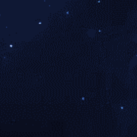
上一篇：
霍里谈东契奇三罚事件称其曾有类…
相关推荐文章
罗马老板计划提升托蒂薪水并
在意大利足球界，托蒂无疑是罗马的
2026-06-18
字母哥看好尼克斯夺冠称球队
在当前的NBA赛季中，尼克斯队表现
2026-07-07
黄蜂青年军崛起一月连胜西部