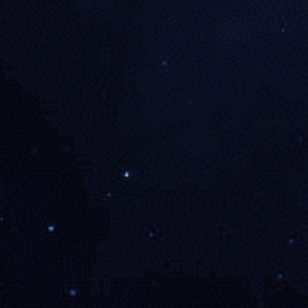
在2023赛季的西甲联赛中，贝蒂斯
2026-07-29
文班高效统治攻防全场29分11
在近期的一场篮球比赛中，文班展现了
2026-05-26
意昂体育入口
意昂体育入口官方网站【KY1.AC】官
东
网认证:手机版、app下载、登录入
s
口、官方网站、网页版、平台、网
址、地址、注册、娱乐，意昂体育入
口(中国)官方网站欢迎大家选择真正的
官方通道，同时我们提供全天候7x24
小时在线服务，第一时间处理各类问