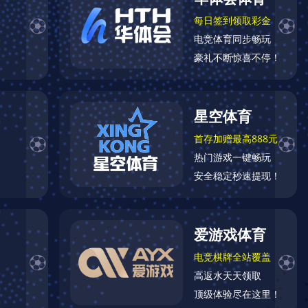
首页
/
体育热讯
次助攻和1次盖帽，帮助球队赢得胜利。本文
些方面共同构成了他在比赛中不可或缺的角
在关键时刻为球队提供强有力的支持，并探
不仅体现了他的个人技术水平，更是他对比赛
的激励。