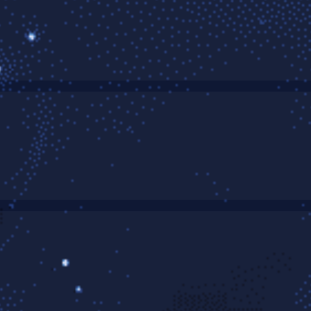
献15分4篮板1助攻1盖帽助球队获胜
色的表现，以9投6中的效率为球队贡献了15分、4个篮板、1
述，包括他的得分能力、篮板保护、助攻能力以及防守表现。这
员的综合素质。通过深入分析，我们将更好地理解王浩然为何能
他以9投6中的高命中率，为球队贡献了15分。这种高效得分
够冷静地找到机会并果断出手，这对于球队来说无疑是一种巨大