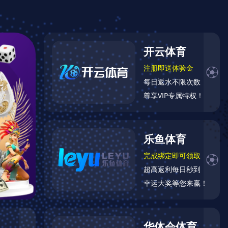
注册入口
育赛事与数据服务
 支持
APP下载
与
网页使用
，每日同步
掌握比赛节奏。