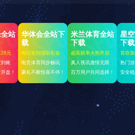
以通过突破上篮来完成得分，还能够利用中远距离投篮来拉开场
队友创造了更多进攻机会。
质相当过硬。在面对压力时，他总能保持冷静，这种心态使他能
，更是团队信心的一部分。
方面同样表现不俗。本场比赛他抢下4个篮板，对于一名替补球
出了不屈不挠的拼搏精神，努力争取每一个可利用的篮板球。
置感和灵活的身体移动，他常常能够第一时间到达合适的位置，
队增加额外得分机会，从而进一步增强了球队整体实力。
极大鼓舞了队友们士气。在比赛过程中，每一次成功抢下的重要
到接下来的赛事中去。