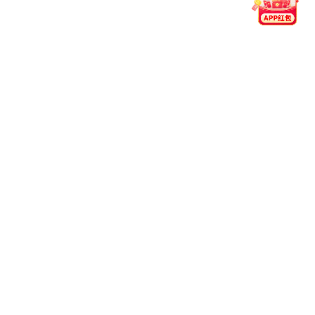
上找到属于自己的方向。
最终，我们应相信，在这样的氛围下，无论是什么样
的新领导，都将在这样充满智慧和激情的平台上，引
领皇家马德里继续书写辉煌篇章。同时，他们也必将
成为新一代球迷心目中的英雄，为未来世界足球的发
展贡献力量。
上一篇：
姆巴佩因训练中越位判罚与皇马教…
下一篇：
王浩然替补表现出色9投6中贡献15