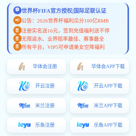
手机App
网页版
卡尼萨雷斯对皇马主席竞选发表看
法里克尔梅展现优雅风范与理性策
略
2026-06-14 02:40
40 次阅读
首页
/
体育热讯