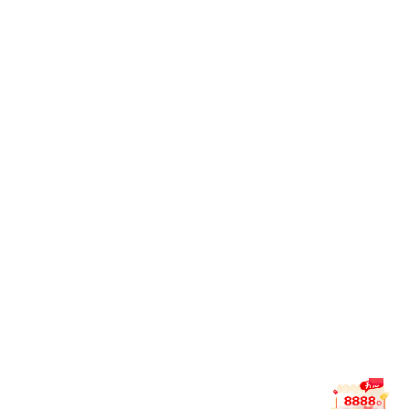
会。因此，他们不仅仅是在场上拼搏，更是在生活中
树立榜样，以实际行动鼓舞正在追逐梦想的小将们。
最终，通过这种引导作用，新一代运动员能够更加全
面地认识自身价值，不再单纯追求短期成果，而是把
目光放长远，为自己的职业生涯打下坚实基础。而这
样的变化，无疑会让整个足坛受益匪浅，为未来输送
更多优秀人才。
总结：
综上所述，卡尼萨雷斯关于皇马主席竞选发表看法，
以及里克尔梅展现出的优雅风范与理性策略，都为我
们提供了非常宝贵的信息。不仅关乎个人成就，更涉
及到集体发展和文化传承。在这个快速变革的时代，
他们所倡导的新理念，将指引更多年轻人在人生道路