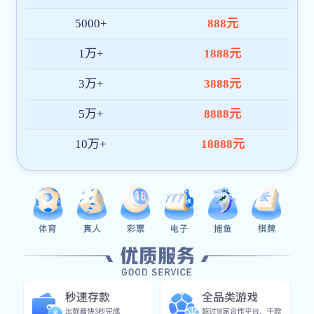
化进攻手段，使得对手难以防守。
首先，在进攻方面，文班利用自己的灵活性与速度，
不断切入禁区，制造犯规机会。他精准的罚球命中率
也确保了每一次进攻都能有效得分。此外，他还具备
良好的投射能力，通过外线投篮和中距离跳投丰富了
自己的得分方式，让对方防不胜防。
其次，在防守端，他同样发挥出色。不仅能够有效限
制对手的得分，还在关键时刻做出了几次关键封盖，
这些都为球队提供了更多快攻机会。他出色的身体素
质和敏捷反应使他能够迅速适应不同的位置需求，从
而提升整体防守水平。
2、技术特点及优势
文班之所以能够在赛季中取得如此优异表现，与他的