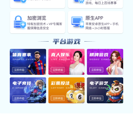
技术特点密不可分。他身高臂长，加上扎实的基本
功，使得他在内线竞争中占据一定优势。同时，他拥
有很强的篮球智商，总能洞察局势并作出最佳决策。
他的运球技术极为细腻，不论是突破还是持球进攻，
都显得游刃有余。这样的技巧不仅让队友们更加信任
他，同时也提高了整个球队的进攻效率。在面对严密
防守时，他依然能够找到空位队友，为他们创造轻松
得分机会。
此外，文班还有一种独特的人际魅力，他往往能激励
身边的小伙伴，在关键时刻承担起责任。当队友状态
不佳时，他会主动承担更多任务，这种团队精神也是
他获得成功的重要因素之一。