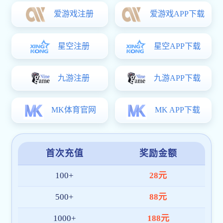
现。最近，文班以出色的状态回归首发阵容，在一场
关键比赛中砍下22分和10个篮板，帮助球队赢得了胜
利。这场比赛不仅展现了文班的个人能力，也反映了
他对球队的重要性。通过分析文班在本场比赛中的表
现、技术特点、心理素质及其对球队的影响，我们可
以更全面地理解他为何能成为球队的核心球员，并为
球队带来积极变化。本文将从多个角度详细探讨文班
的回归及其重要性。
1、文班精彩表现分析
在这场比赛中，文班显然是全场最闪耀的明星。他不
仅能够得分，还能在篮板争夺上发挥重要作用。22分
和10个篮板的数据，不仅体现了他的全面能力，也显
示了他对比赛节奏的把控。他在进攻端展现出的多样