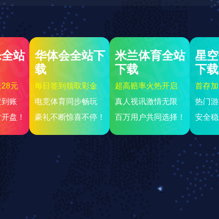
安全感，使得他们在面对较弱对手时不自觉地降低警惕。这样的
心态，很可能导致意外失利，从而影响整体士气。
注，不论面对何种对手，都应全力以赴。在小波特绝杀之后，如
到每场比赛的重要性。
小波特作为球队的重要得分手，其身体状况直接关系到球队整体
险。因此，对于像小波特这样核心球员进行适当轮休，是教练组
练能够准确判断哪些球员需要休息，以避免过度疲劳导致伤病发
赛季做好准备。即便是在取得胜利之后，轮休依旧是维护长期战
替补，也有助于提升整个团队的运作效率。通过有效地利用替补