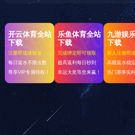
时的一大隐患。
此外，长期的胜利习惯会让队伍产生一种
比赛中的专注力。如果团队未能及时调整
因此，教练需要不断提醒球员保持高度专
或许能成为一种必要的提醒，让他们意识
2、教练组健康管理考量
教练组对于球员的体能管理非常重要，而
获得胜利，也不能忽视身体疲劳带来的风
通过科学的数据分析和体能监测工具，教
队保持良好的竞技状态，为未来更艰难的
同时，在赛季密集安排中合理调配主力与