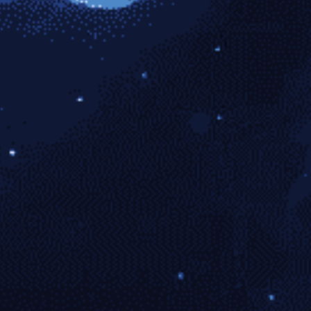
上一篇：
布兰登米勒近期表现出色场均257…
相关推荐文章
快船对待哈登与乔治如出一辙
在NBA这个竞争异常激烈的联盟中
2026-05-20
米切尔季后赛前两场表现抢眼
在2023年NBA季后赛中，犹他爵