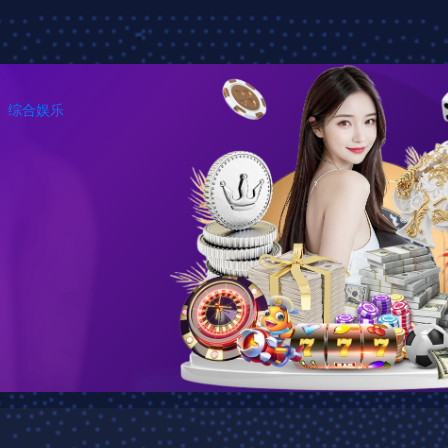
App下载
关于我们
体育热讯
PP与网页版入口｜畅享全球体
盖足球、篮球、电竞等项目的赛事资讯与数据内容，
，聚焦热门体育内容， 助您轻松获取赛事动态，
手机App
网页版