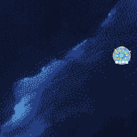
战术，而这也意味着某些核心球员可能需要
了更好地备战即将到来的艰难赛事。
性的敌人，那么适当牺牲一名表现突出的核
策的重要体现。
），才是职业运动中的明智选择。因此，小
动员展现出超凡实力后，观众和媒体自然会