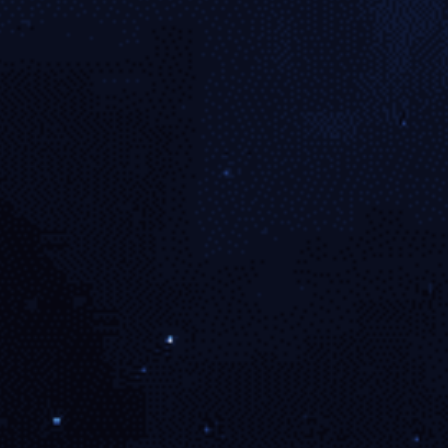
2026-08-03
阿扎尔现场观战雷霆湖人赛后
在NBA的赛场上，除了激烈的比赛
2026-06-27
卡尼萨雷斯对皇马主席竞选发
本文旨在探讨卡尼萨雷斯对于皇马主
2026-06-14
意昂体育入口
意昂体育入口官方网站【KY1.AC】官
东
网认证:手机版、app下载、登录入
s
口、官方网站、网页版、平台、网