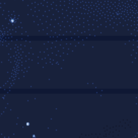
波特昨日绝杀却被安排明天轮休的背后原因
间的关系日益显得重要。本文将以“小波特昨日绝杀却被安排明天
导致球员和团队放松心态，其次分析教练组对球员健康管理的考
员表现及管理的潜在影响。这些因素交织在一起，为我们提供了
松
球员们往往会因自信而放松警惕。而这种心理状态在小波特绝杀
比赛缺乏足够的重视。强大的实力让他们觉得即使稍有懈怠也能