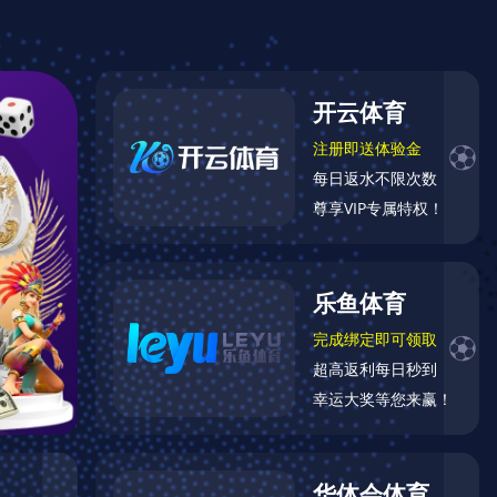
注册入口
育赛事与数据服务
 支持
APP下载
与
网页使用
，每日同步
掌握比赛节奏。