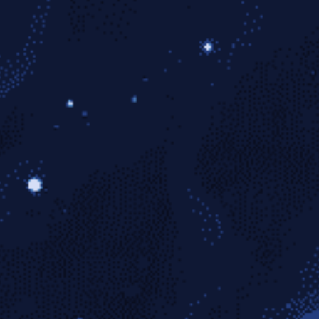
员，也提高了整个球队的竞争力。
策
决定了轮休策略。一支优秀的球队通常会根据不同对手制定相应
。在小波特绝杀后的第二天，他被安排行程上的“轮休”正是为
配置，可以实现最佳效果。如果预计下一场比赛将遭遇极具威胁
升整体作战能力。这也是现代竞技体育越来越重视的数据驱动决
短期利益（如赢得当前比赛）与长期利益（如保障主力队伍健康
考虑各方因素后做出的理智选择。
对于体育赛事结果及选手表现产生了越来越大的影响。当明星运
员带来了无形压力，使他们不得不在成就和失败之间寻找平衡。